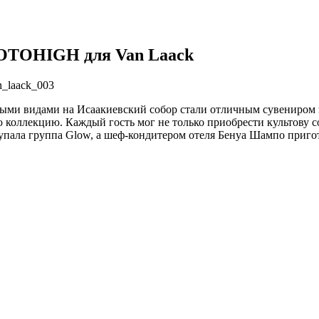
PHOTOHIGH для Van Laack
и видами на Исаакиевский собор стали отличным сувениром на 
коллекцию. Каждый гость мог не только приобрести культову с
пала группа Glow, а шеф-кондитером отеля Бенуа Шампо пригот