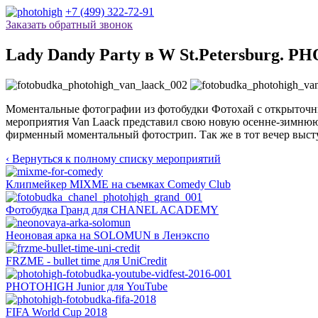
+7 (499) 322-72-91
Заказать обратный звонок
Lady Dandy Party в W St.Petersburg. 
Моментальные фотографии из фотобудки Фотохай с открыточным
мероприятия Van Laack представил свою новую осенне-зимнюю 
фирменный моментальный фотострип. Так же в тот вечер высту
‹ Вернуться к полному списку мероприятий
Клипмейкер MIXME на съемках Comedy Club
Фотобудка Гранд для CHANEL ACADEMY
Неоновая арка на SOLOMUN в Ленэкспо
FRZME - bullet time для UniCredit
PHOTOHIGH Junior для YouTube
FIFA World Cup 2018