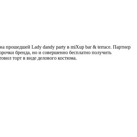
прошедшей Lady dandy party в miXup bar & terrace. Партнер
орочки бренда, но и совершенно бесплатно получить
овил торт в виде делового костюма.