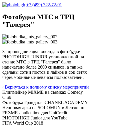
+7 (499) 322-72-91
Фотобудка МТС в ТРЦ
"Галерея"
За прошедшие два викенда в фотобудке
PHOTOHIGH JUNIOR установленной на
стенде МТС в ТРЦ "Галерея" было
напечатано более 2600 снимков, а так же
сделаны сотни постов и лайков в соц.сетях
через мобильные девайсы пользователей.
‹ Вернуться к полному списку мероприятий
Клипмейкер MIXME на съемках Comedy
Club
Фотобудка Гранд для CHANEL ACADEMY
Неоновая арка на SOLOMUN в Ленэкспо
FRZME - bullet time для UniCredit
PHOTOHIGH Junior для YouTube
FIFA World Cup 2018