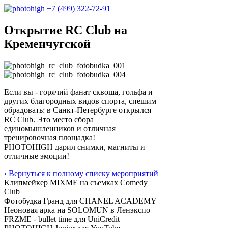
+7 (499) 322-72-91
Открытие RC Club на
Кременчугской
Если вы - горячий фанат сквоша, гольфа и
других благородных видов спорта, спешим
обрадовать: в Санкт-Петербурге открылся
RC Club. Это место сбора
единомышленников и отличная
тренировочная площадка!
PHOTOHIGH дарил снимки, магниты и
отличные эмоции!
‹ Вернуться к полному списку мероприятий
Клипмейкер MIXME на съемках Comedy
Club
Фотобудка Гранд для CHANEL ACADEMY
Неоновая арка на SOLOMUN в Ленэкспо
FRZME - bullet time для UniCredit